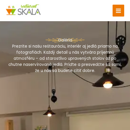
Preskočiť
na
obsah
Galéria
Prezrite si našu reštauráciu, interiér aj jedlá priamo na
fotografiách. Každý detail u nás vytvára príjemnú
atmosféru – od starostlivo upravených stolov až po
chutne naservírované jedlá. Príďte a presvedčte sa sami,
že u nás sa budete cítiť dobre.